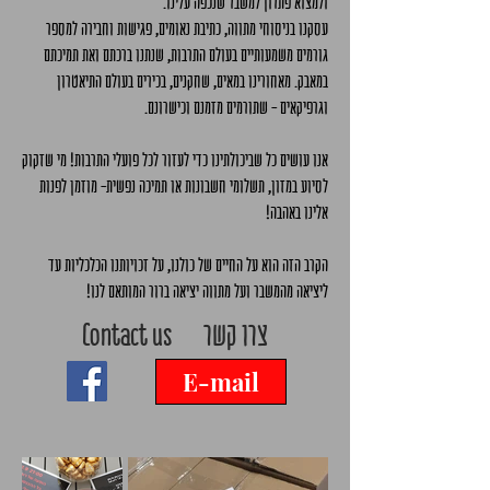
ולמצוא פתרון למשבר שנכפה עלינו.
עסקנו בניסוחי מתווה, כתיבת נאומים, פגישות וחבירה למספר
גורמים משמעותיים בעולם התרבות, שנתנו ברכתם ואת תמיכתם
במאבק. מאחורינו במאים, שחקנים, בכירים בעולם התיאטרון
וגרפיקאים - שתורמים מזמנם וכישרונם.
אנו עושים כל שביכולתינו כדי לעזור לכל פועלי התרבות! מי שזקוק
לסיוע במזון, תשלומי חשבונות או תמיכה נפשית- מוזמן לפנות
אלינו באהבה!
הקרב הזה הוא על החיים של כולנו, על זכויותנו הכלכליות עד
ליציאה מהמשבר ועל מתווה יציאה ברור המותאם לנו!
Contact us צרו קשר
E-mail