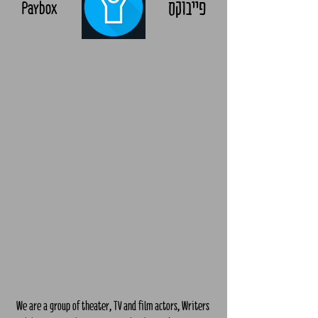
פייבוקס
Paybox
We are a group of theater, TV and film actors, Writers