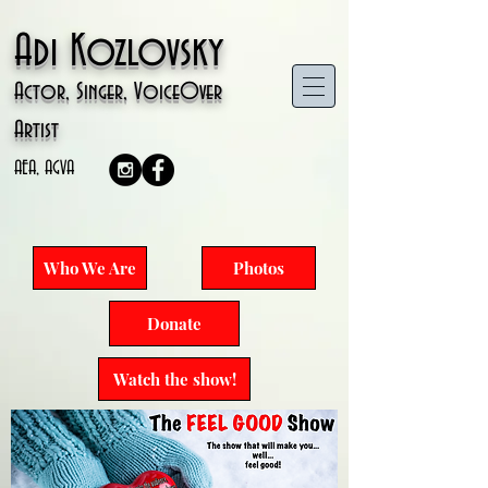
Adi Kozlovsky
Actor, Singer, VoiceOver
Artist
AEA, AGVA
Who We Are
Photos
Donate
Watch the show!