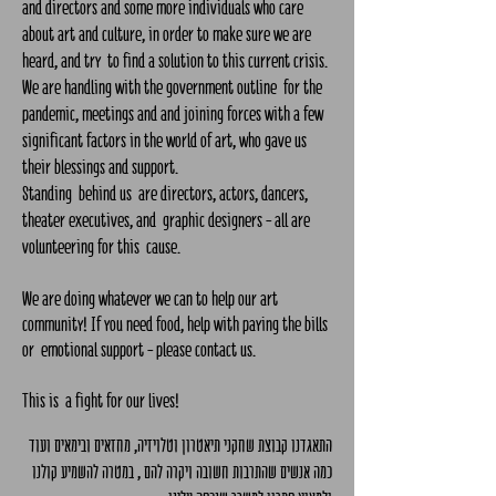
and directors and some more individuals who care
about art and culture, in order to make sure we are
heard, and try to find a solution to this current crisis.
We are handling with the government outline for the
pandemic, meetings and and joining forces with a few
significant factors in the world of art, who gave us
their blessings and support.
Standing behind us are directors, actors, dancers,
theater executives, and graphic designers - all are
volunteering for this cause.
We are doing whatever we can to help our art
community! If you need food, help with paying the bills
or emotional support - please contact us.
This is a fight for our lives!
התאגדנו קבוצת שחקני תיאטרון וטלויזיה, מחזאים ובימאים ועוד
כמה אנשים שהתרבות חשובה ויקרה להם , במטרה להשמיע קולנו